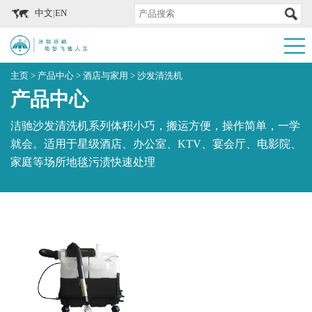
中文
|
EN
主页
>
产品中心
>
酒店与家用
>
沙发清洗机
产品中心
洁驰沙发清洗机系列体积小巧，搬运方便，操作简单，一学
就会。适用于星级酒店、办公室、KTV、宴会厅、电影院、
家庭等场所地毯污渍快速处理