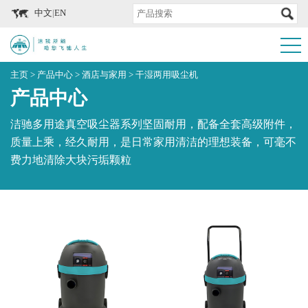
中文
|
EN
主页
>
产品中心
>
酒店与家用
>
干湿两用吸尘机
产品中心
洁驰多用途真空吸尘器系列坚固耐用，配备全套高级附件，
质量上乘，经久耐用，是日常家用清洁的理想装备，可毫不
费力地清除大块污垢颗粒