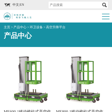
中文
|
EN
主页
>
产品中心
>
环卫设备
>
高空升降平台
产品中心
ME600-1移动桅柱式高空作业平台
ME800-1移动桅柱式高空作业平台