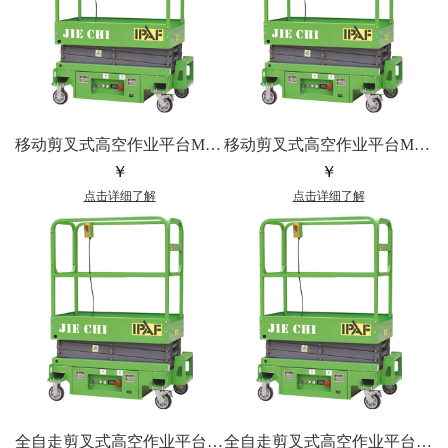
移动剪叉式高空作业平台MK300
移动剪叉式高空作业平台MK390
￥
￥
点击详细了解
点击详细了解
全自走剪叉式高空作业平台MX300R
全自走剪叉式高空作业平台MX390R