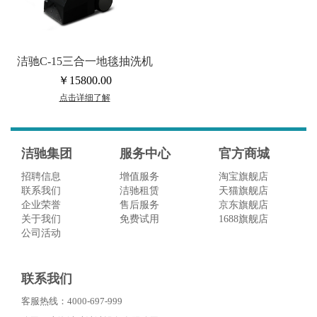
洁驰C-15三合一地毯抽洗机
￥15800.00
点击详细了解
洁驰集团
服务中心
官方商城
招聘信息
增值服务
淘宝旗舰店
联系我们
洁驰租赁
天猫旗舰店
企业荣誉
售后服务
京东旗舰店
关于我们
免费试用
1688旗舰店
公司活动
联系我们
客服热线：4000-697-999